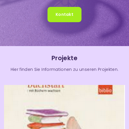
Kontakt
Projekte
Hier finden Sie Informationen zu unseren Projekten.
R
e
f
e
r
e
n