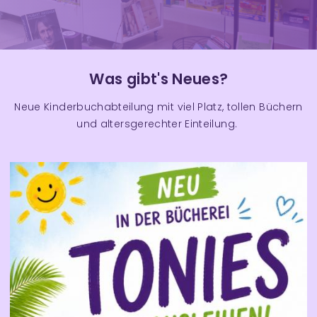
Was gibt's Neues?
Neue Kinderbuchabteilung mit viel Platz, tollen Büchern
und altersgerechter Einteilung.
B
l
o
g