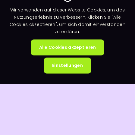
Wir verwenden auf dieser Website Cookies, um das
Nutzungserlebnis zu verbessern. Klicken Sie "Alle
Cookies akzeptieren", um sich damit einverstanden
zu erklären.
Alle Cookies akzeptieren
Zustimm
zurückzi
Einstellungen
Leaflet
|
basemap.at
,
CC-BY 3.0