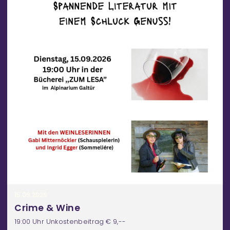
a
n
s
t
a
l
t
u
n
g
e
n
15.09.2026
Crime & Wine
19:00 Uhr Unkostenbeitrag € 9,--