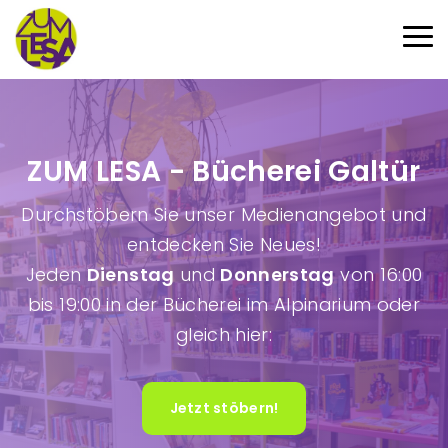
Direkt zum Inhalt
Haup
ZUM LESA - Bücherei Galtür
Durchstöbern Sie unser Medienangebot und
entdecken Sie Neues!
Jeden
Dienstag
und
Donnerstag
von 16:00
bis 19:00 in der Bücherei im Alpinarium oder
gleich hier:
Jetzt stöbern!